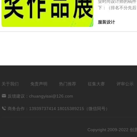
业时尚设计师的稿件
下：（排名不分先后
服装设计
关于我们
免责声明
热门推荐
征集大赛
评审公示
反馈建议：chuangyisai@126.com
商务合作：13939737414 18015389215（微信同号）
Copyright 2009-202