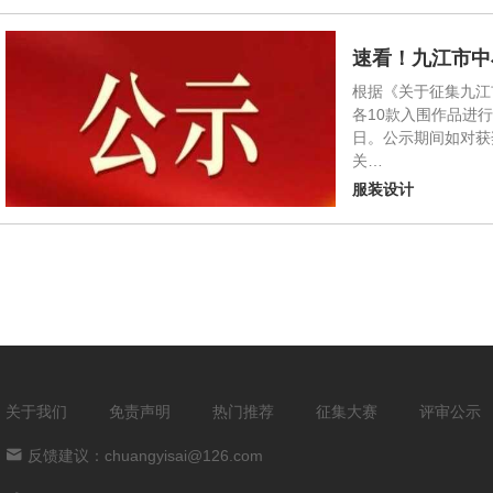
速看！九江市中
根据《关于征集九江
各10款入围作品进
日。公示期间如对获
关…
服装设计
关于我们
免责声明
热门推荐
征集大赛
评审公示
反馈建议：chuangyisai@126.com