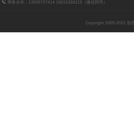
商务合作：13939737414 18015389215（微信同号）
Copyright 2009-202