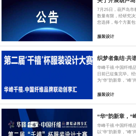
关于开展葫芦岛
7月25日，葫芦岛
数量有限，经研究决
您选择，每个方案包
服装设计
织梦者集结·共
华峰千禧.中国纤维品
日前已征集完毕。经
为“华”韵新章，“
服装设计
“华”韵新章，
华峰千禧.中国纤维品
以“华”韵新章，“