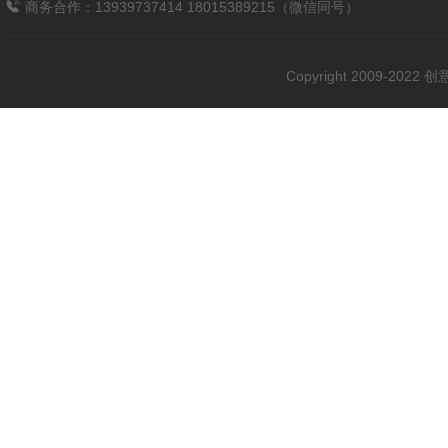
商务合作：13939737414 18015389215（微信同号）
Copyright 2009-202