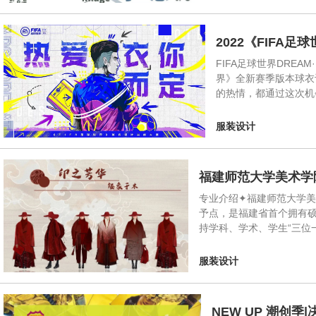
2022《FIFA
FIFA足球世界DREAM·
界》全新赛季版本球衣
的热情，都通过这次机
服装设计
福建师范大学美术学
专业介绍✦福建师范大学美
予点，是福建省首个拥有硕
持学科、学术、学生“三位
服装设计
NEW UP 潮创