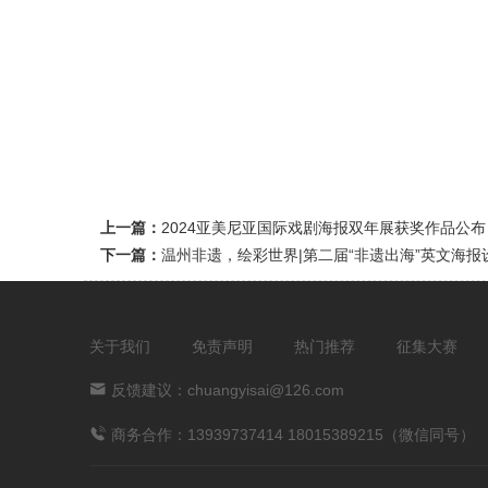
上一篇：
2024亚美尼亚国际戏剧海报双年展获奖作品公布
下一篇：
温州非遗，绘彩世界|第二届“非遗出海”英文海
关于我们
免责声明
热门推荐
征集大赛
反馈建议：chuangyisai@126.com
商务合作：13939737414 18015389215（微信同号）