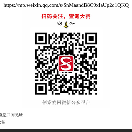
https://mp.weixin.qq.com/s/SnMaandB8C9xIaUp2q1QKQ
邀您共同见证！
欣赏