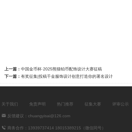
上一篇：
中国金币杯·2025熊猫铂币配饰设计大赛征稿
下一篇：
有奖征集|投稿千金服饰设计创意打造你的署名设计
关于我们
免责声明
热门推荐
征集大赛
评审公示
反馈建议：chuangyisai@126.com
商务合作：13939737414 18015389215（微信同号）