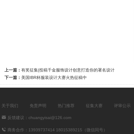
上一篇：
有奖征集|投稿千金服饰设计创意打造你的署名设计
下一篇：
美国IBR杯服装设计大赛火热征稿中
关于我们
免责声明
热门推荐
征集大赛
评审公示
反馈建议：chuangyisai@126.com
商务合作：13939737414 18015389215（微信同号）