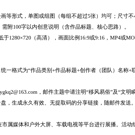
形式，单图或组图（每组不超过5张）均可；尺寸不小于A
MB；需附100字以内创意说明（含作品标题、核心思路）。
80×720（高清），画面比例16:9或9:16，MP4或
一格式为“作品类别+作品标题+创作者（团队）名称+联
q2@163.com，邮件主题中请注明“移风易俗”及“文
盘，生成永久有效、无提取码的分享链接，随邮件发送
市属媒体和户外大屏、车载电视等平台进行展播。活动组