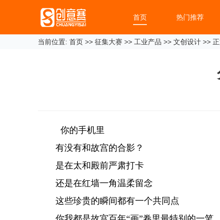
首页
热门推荐
当前位置:
首页
>>
征集大赛
>>
工业产品
>>
文创设计
>> 
你的手机里
有没有和故宫的合影？
是在太和殿前严肃打卡
还是在红墙一角温柔留念
这些珍贵的瞬间都有一个共同点
你我都是故宫百年“画”卷里最特别的一笔