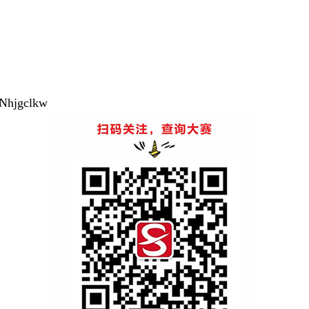
YNhjgclkw