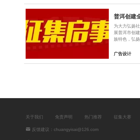
普洱创建
为大力弘扬社
展普洱市创建
族特色，弘扬
广告设计
关于我们
免责声明
热门推荐
征集大赛
反馈建议：chuangyisai@126.com