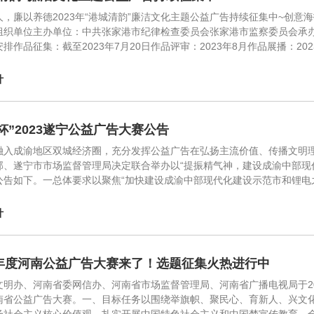
，廉以养德2023年“港城清韵”廉洁文化主题公益广告持续征集中~创意海报
组织单位主办单位：中共张家港市纪律检查委员会张家港市监察委员会承
排作品征集：截至2023年7月20日作品评审：2023年8月作品展播：2
计
杯”2023遂宁公益广告大赛公告
融入成渝地区双城经济圈，充分发挥公益广告在弘扬主流价值、传播文明
部、遂宁市市场监督管理局决定联合举办以“提振精气神，建设成渝中部现代化
公告如下。一总体要求以聚焦“加快建设成渝中部现代化建设示范市和锂电
计
3年度河南公益广告大赛来了！选题征集火热进行中
明办、河南省委网信办、河南省市场监督管理局、河南省广播电视局于2023
南省公益广告大赛。一、目标任务以围绕举旗帜、聚民心、育新人、兴文化