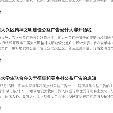
扬社会主义核心价值观，扎实开展中国特色社会主义和中国梦宣传教育，
计
届大兴区精神文明建设公益广告设计大赛开始啦
步提升大兴区公益广告设计制作水平，扩大公益广告宣传的覆盖面和影响力
至7月组织开展第三届大兴区精神文明建设公益广告设计大赛，旨在发动本
品力作，更好地发挥公益广告坚定理想信念、普及主流价值、传播文明理念
计
头大学生联合会关于征集和美乡村公益广告的通知
至7月15日，面向大家征集和美乡村公益广告一、主题所征集公益广告的主题
园”行动，以“十个一”项目建设为载体，深入挖掘传承优秀传统乡土文化
心、德化人心、凝聚人心上下功夫，全面提升乡风文明程度推进城乡精神文
计