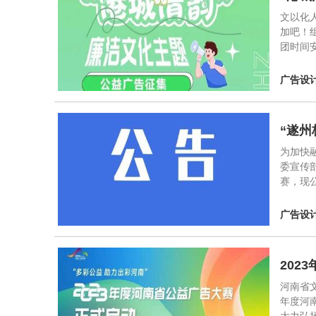
文以化人
加吧！
团时间安
广告设
“遂州
为加快
委宣传
赛，现
广告设
202
河南省文
年度河