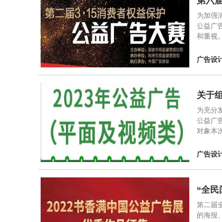
第六届
为加强
公益广
和重视
广告设
关于
为充分
公益广
对象本
广告设
“全
第二届
的海报