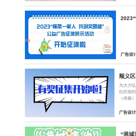
202
广告设
顺义区
为大力
社区组织
（传媒
广告设
“港