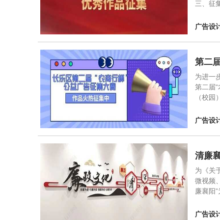
三、征
广告设
第二
为进一
第二届“
（校园
广告设
清廉
为《关
微视频
廉襄阳
广告设