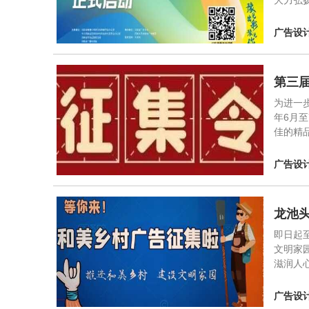
大力弘
广告设
第三
为进一
年6月
佳的精
广告设
龙池
即日起
文明家
滋润人
广告设