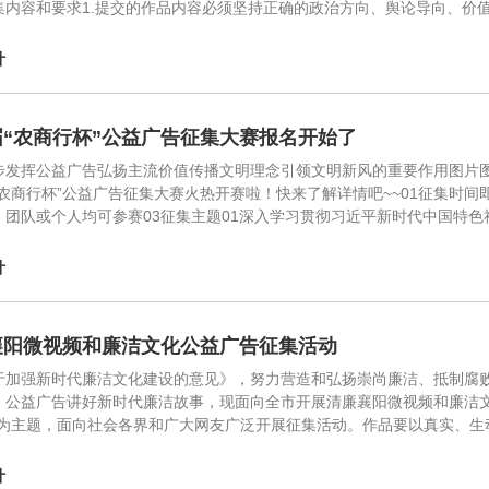
集内容和要求1.提交的作品内容必须坚持正确的政治方向、舆论导向、价
计
届“农商行杯”公益广告征集大赛报名开始了
步发挥公益广告弘扬主流价值传播文明理念引领文明新风的重要作用图片
农商行杯”公益广告征集大赛火热开赛啦！快来了解详情吧~~01征集时间即日
）团队或个人均可参赛03征集主题01深入学习贯彻习近平新时代中国特
计
襄阳微视频和廉洁文化公益广告征集活动
于加强新时代廉洁文化建设的意见》，努力营造和弘扬崇尚廉洁、抵制腐
、公益广告讲好新时代廉洁故事，现面向全市开展清廉襄阳微视频和廉洁文
”为主题，面向社会各界和广大网友广泛开展征集活动。作品要以真实、生
计