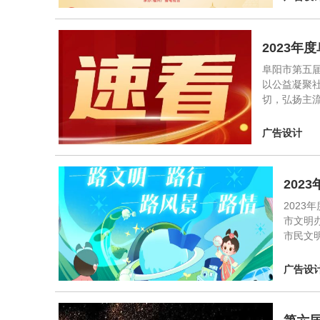
2023
阜阳市第五届
以公益凝聚
切，弘扬主
广告设计
202
202
市文明
市民文
广告设