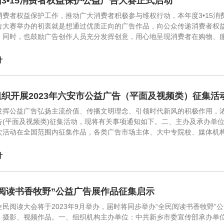
3•15消费者权益保护公益广告大赛正式启动
消费者权益保护工作，推动广大消费者积极参与维权行动，本年度3•15消
告大赛举办的初衷就是想通过优质正向的广告作品，向公众传递消费者权
。同时，也鼓励广告创作人员充分发挥创意，用心地呈现消费者在购物、服
计
组织开展2023年六安市公益广告（平面及视频类）征集活
发挥公益广告弘扬主流价值、传播文明理念、引领时代新风的积极作用，浓
告(平面及视频类)征集活动，现将有关事项通知如下。二、主办及承办单
次活动在全国范围内征集作品，各类广告市场主体、大中专院校、媒体机
计
民阅读书香牧野”公益广告展作品征集启示
全民阅读大会将于2023年9月举办，届时将同步举办“全民阅读书香牧野
、摄影、视频作品。一、组织机构主办单位：中共新乡市委宣传部承办单位：