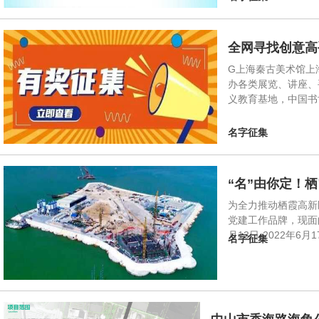
全网寻找创意高
G上海秦古美术馆上
办各类展览、讲座、
义教育基地，中国书
名字征集
“名”由你定！
为全力推动栖霞高新
党建工作品牌，现面
月13日-2022年
名字征集