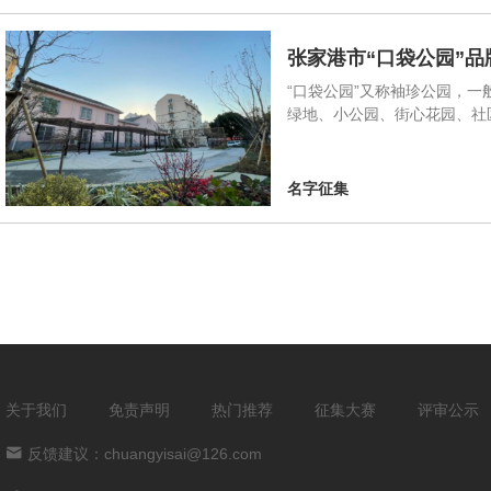
张家港市“口袋公园”
“口袋公园”又称袖珍公园，
绿地、小公园、街心花园、社
名字征集
关于我们
免责声明
热门推荐
征集大赛
评审公示
反馈建议：chuangyisai@126.com