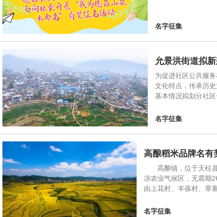
名字征集
允景洪街道拟新
为促进社区公共服务
文化特点，传承历史
基本情况拟划分社区
名字征集
高酿稻米品牌名有
高酿镇，位于天柱县南部，
凉农业气候区，无霜期2
由上花村、丰葆村、章
名字征集