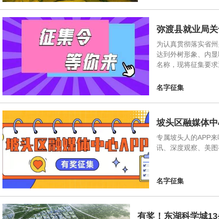
弥渡县就业局关
为认真贯彻落实省州
达到外树形象、内显
名称，现将征集要求通
名字征集
坡头区融媒体中
专属坡头人的APP
讯、深度观察、美图
名字征集
有奖！东湖科学城1