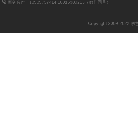
商务合作：13939737414 18015389215（微信同号）
Copyright 2009-202