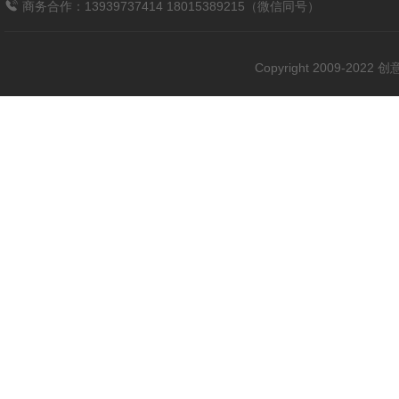
商务合作：13939737414 18015389215（微信同号）
Copyright 2009-202