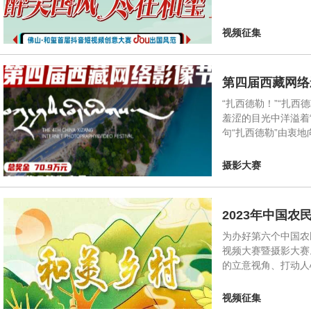
视频征集
第四届西藏网络
“扎西德勒！”“扎
羞涩的目光中洋溢着
句“扎西德勒”由衷
摄影大赛
2023年中国
为办好第六个中国农
视频大赛暨摄影大赛
的立意视角、打动人
视频征集