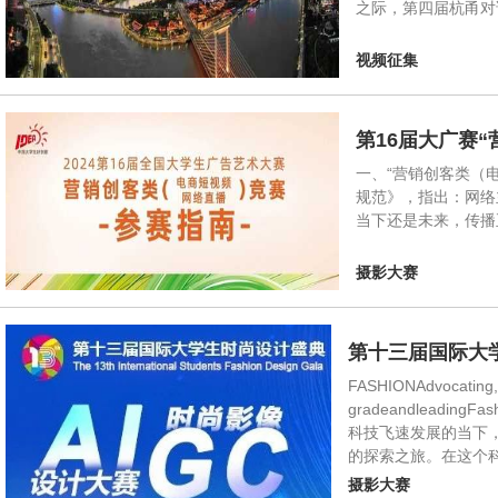
之际，第四届杭甬对
视频征集
第16届大广赛
一、“营销创客类（
规范》，指出：网络
当下还是未来，传播
摄影大赛
第十三届国际大学
FASHIONAdvocating,n
gradeandleadingFas
科技飞速发展的当下，
的探索之旅。在这个
摄影大赛