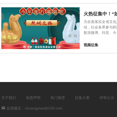
火热征集中！“
为全面落实全省文化
动，社会各界参与积
新浪微博、抖音、今
视频征集
关于我们
免责声明
热门推荐
征集大赛
评审公示
反馈建议：chuangyisai@126.com