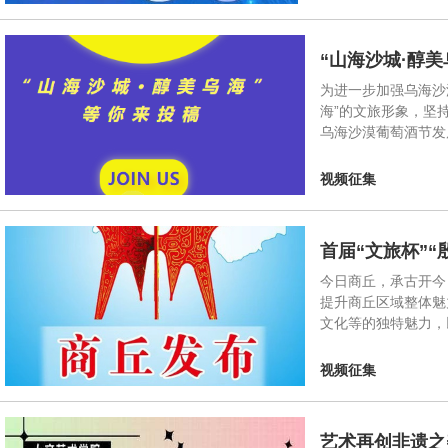
“山海沙城·醇
为进一步加强乌海沙
海”的文旅形象，坚
乌海沙漠葡萄酒节发
视频征集
首届“文旅杯”
今日商丘，承古开今
提升商丘区域整体魅
文化等的独特魅力，
视频征集
艺术再创非遗之