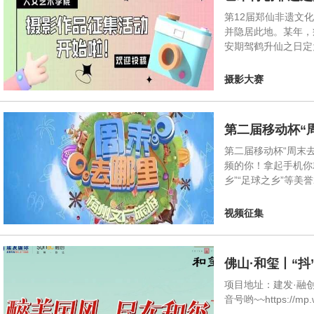
第12届郑仙非遗文
并隐居此地。某年，
安期驾鹤升仙之日定
摄影大赛
第二届移动杯“
第二届移动杯“周末
频的你！拿起手机你
乡”“足球之乡”等美
视频征集
佛山·和玺丨“
项目地址：建发·融创
音号哟~~https://mp.