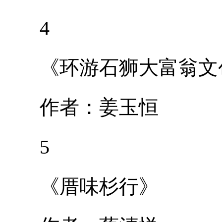
4
《环游石狮大富翁文
作者：姜玉恒
5
《厝味杉行》