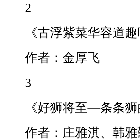
2
《古浮紫菜华容道趣
作者：金厚飞
3
《好狮将至—条条狮
作者：庄雅淇、韩雅勤