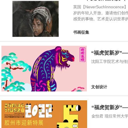
英国【NeverSuchInn
岁的年轻人开放。邀请他们创
感受的事物。艺术是认识世界
书画征集
“福虎贺新岁”
沈阳工学院艺术与传
文创设计
“福虎贺新岁”
金怡君 现任常州大