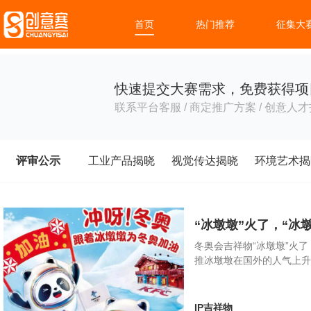
首页
热门推荐
征集大
快速提交大赛需求，免费获得项
联系平台客服 / 商定推广方案 / 创意人才
评审公示
工业产品揭晓
视觉传达揭晓
环境艺术揭
“冰墩墩”火了，“冰
冬奥会吉祥物“冰墩墩”火
推冰墩墩在国外的人气上
IP吉祥物