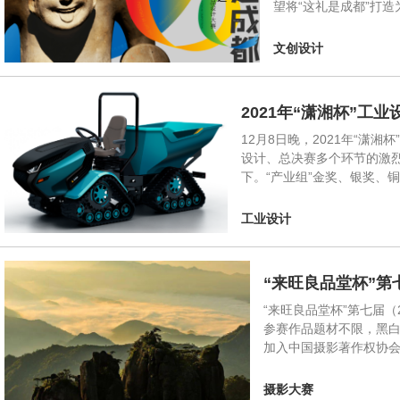
望将“这礼是成都”打
文创设计
2021年“潇湘杯”工
12月8日晚，2021年“
设计、总决赛多个环节的激烈
下。“产业组”金奖、银奖、铜
工业设计
“来旺良品堂杯”第
“来旺良品堂杯”第七届（
参赛作品题材不限，黑白
加入中国摄影著作权协会条
摄影大赛