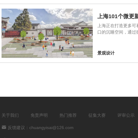
上海101个微
上海正在打造更多可看
口的沉睡空间，通过
景观设计
关于我们
免责声明
热门推荐
征集大赛
评审公示
反馈建议：chuangyisai@126.com