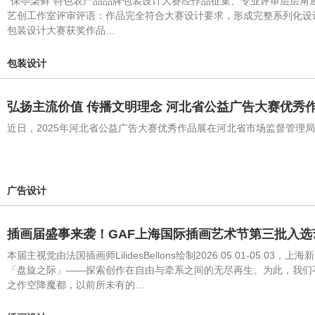
“保亭柒鲜”特色农产品品牌包装设计大赛经作品征集、专业评审层层角
艺创工作室评审评语：作品完全符合大赛设计要求，形成完整系列化设计
包装设计大赛获奖作品…
包装设计
弘扬主流价值 传播文明理念 河北省公益广告大赛优秀作
近日，2025年河北省公益广告大赛优秀作品展在河北省市场监督管
广告设计
插画届盛事来袭！GAF上海国际插画艺术节第三批入选艺
本届主视觉由法国插画师LilidesBellons绘制2026.05.01
「盘旋之际」——探索创作在自由与牵系之间的无尽再生。为此，我们
之作空降魔都，以前所未有的…