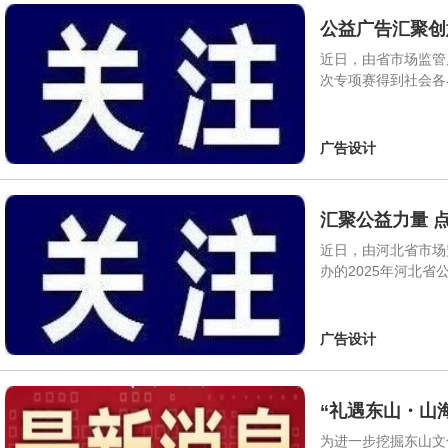
公益广告汇聚创
近日，由省市场监管
次专项赛得到社会各
广告设计
汇聚公益力量 
近日，由河北省市场
办的2025年河北
广告设计
“礼遇东山・山
为进一步挖掘东山文