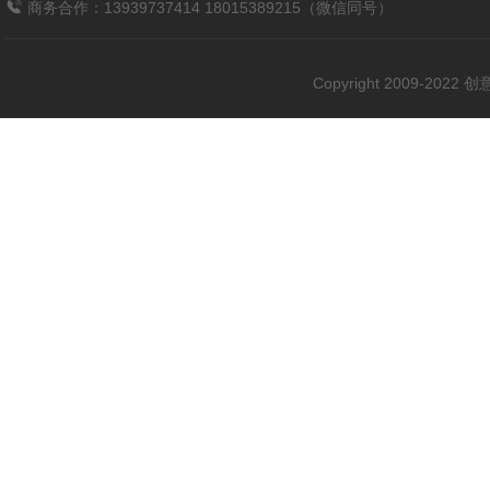
商务合作：13939737414 18015389215（微信同号）
Copyright 2009-202