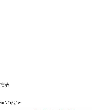
信息表
0remNYqQ4w