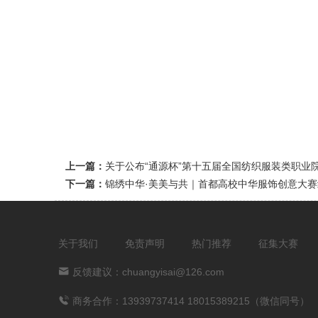
上一篇：
关于公布“通源杯”第十五届全国纺织服装类职业
下一篇：
锦绣中华·美美与共｜首都高校中华服饰创意大
关于我们
免责声明
热门推荐
征集大赛
反馈建议：chuangyisai@126.com
商务合作：13939737414 18015389215（微信同号）