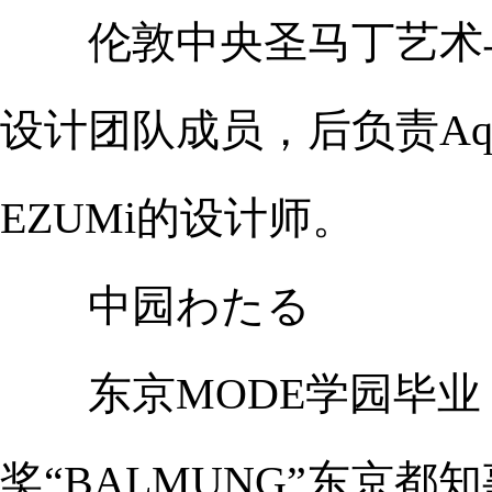
伦敦中央圣马丁艺术与设计学
设计团队成员，后负责Aqu
EZUMi的设计师。
中园わたる
东京MODE学园毕业
奖“BALMUNG”东京都