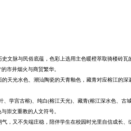
文脉与民俗底蕴，色彩上选用主色暖橙萃取骑楼砖瓦的
埠”的市井烟火与商贸繁华。
的天光水色、潮汕陶瓷的天青釉色，藏青对应榕江的深邃
学宫古榕)、纯白(榕江天光)、藏青(榕江深水色、古
色与崇文重教的人文符号。
气，又不失端庄稳，陪伴学生在校园时光里自信成长、