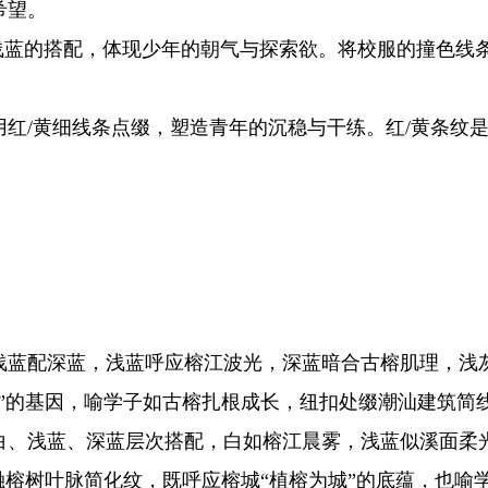
希望。
蓝的搭配，体现少年的朝气与探索欲。将校服的撞色线
/黄细线条点缀，塑造青年的沉稳与干练。红/黄条纹是
配深蓝，浅蓝呼应榕江波光，深蓝暗合古榕肌理，浅灰
”的基因，喻学子如古榕扎根成长，纽扣处缀潮汕建筑简线
、浅蓝、深蓝层次搭配，白如榕江晨雾，浅蓝似溪面柔光
融榕树叶脉简化纹，既呼应榕城“植榕为城”的底蕴，也喻