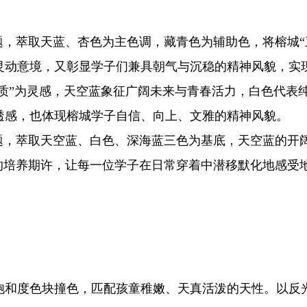
萃取天蓝、杏色为主色调，藏青色为辅助色，将榕城“三
灵动意境，又彰显学子们兼具朝气与沉稳的精神风貌，实
质”为灵感，天空蓝象征广阔未来与青春活力，白色代表
透感，也体现榕城学子自信、向上、文雅的精神风貌。
，萃取天空蓝、白色、深海蓝三色为基底，天空蓝的开
”的培养期许，让每一位学子在日常穿着中潜移默化地感受
和度色块撞色，匹配孩童稚嫩、天真活泼的天性。以反光