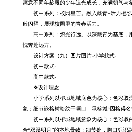
寓意不同年龄段的少年追光成长，充满朝气与
初中系列：校园星芒。融入藏青+活力橙/浅
般闪耀，展现校园里的青春活力。
高中系列：炽光行远。以深藏青为基底，用红
忱奔赴远方。
设计方案（九）图片图片-小学款式-
初中款式-
高中款式-
❖设计理念
小学系列以榕城地域底色为核心：色彩取浅蓝
象；细节嵌榕树暗纹于领口，承榕城“因榕得名
初中系列以榕城地域意象为核心：色彩取白
合“双溪明月”的本地景致；细节处，胸口标识