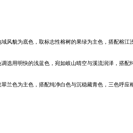
域风貌为底色，取标志性榕树的果绿为主色，搭配榕江
调选用明快的浅蓝色，宛如岐山晴空与溪流润泽，搭配
翠兰色为主色，搭配纯净白色与沉稳藏青色，三色呼应榕