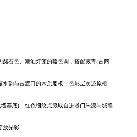
赭石色、潮汕灯笼的暖色调，搭配藏青(古商
水韵与古渡口的木质船板，色彩层次还原榕
城墙基底)，红色细纹点缀取自进贤门朱漆与城隍
绽放光彩。