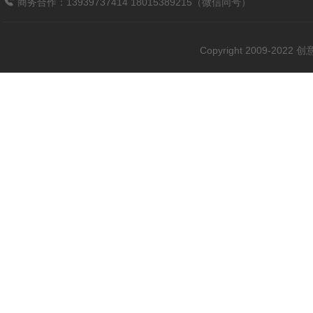
商务合作：13939737414 18015389215（微信同号）
Copyright 2009-202