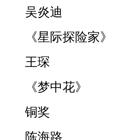
吴炎迪
《星际探险家》
王琛
《梦中花》
铜奖
陈海路