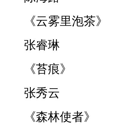
《云雾里泡茶》
张睿琳
《苔痕》
张秀云
《森林使者》