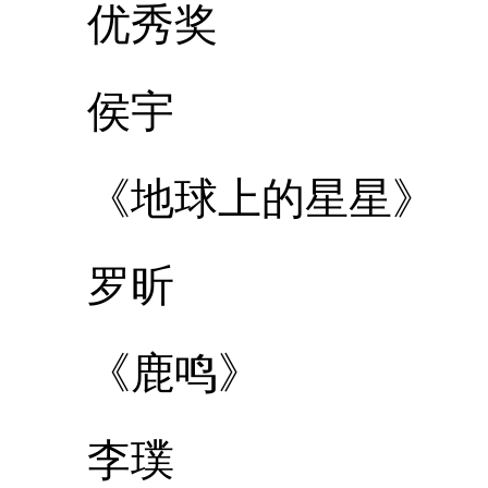
优秀奖
侯宇
《地球上的星星》
罗昕
《鹿鸣》
李璞