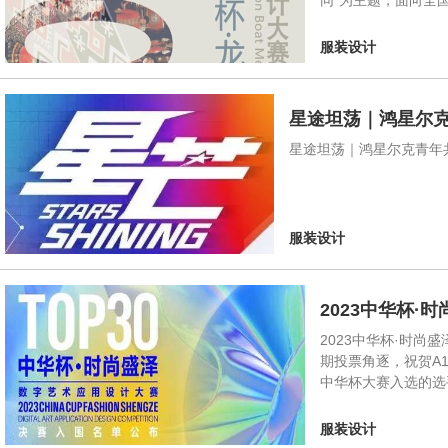
同”为主题，面向全
服装设计
星途坦荡｜鸿星尔
星途坦荡｜鸿星尔克青年
服装设计
2023中华杯·
2023中华杯·时
期投票角逐，祝贺A1
中华杯大赛入选的选
服装设计