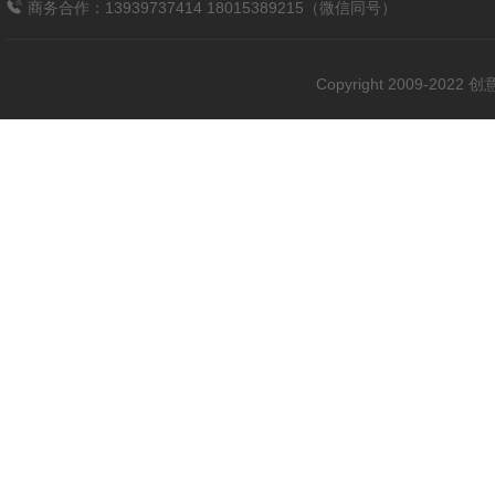
商务合作：13939737414 18015389215（微信同号）
Copyright 2009-202