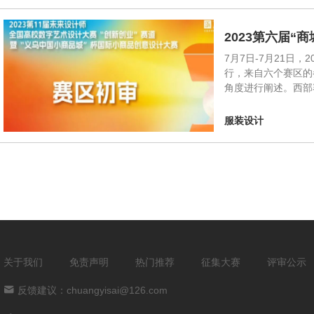
2023第六届“
7月7日-7月21日
行，来自六个赛区的
角度进行阐述。西部
服装设计
关于我们
免责声明
热门推荐
征集大赛
评审公示
反馈建议：chuangyisai@126.com