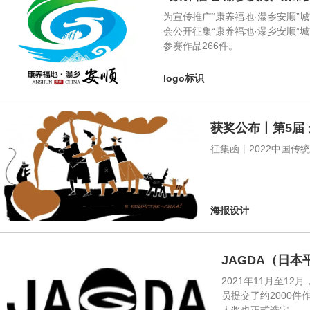
为宣传推广“康养福地·瀑乡安顺”
会公开征集“康养福地·瀑乡安顺”
参赛作品266件。
logo标识
获奖公布丨第5届
征集函丨2022中国传
海报设计
JAGDA（日本
2021年11月至12
员提交了约2000件作