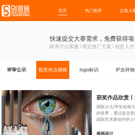
首页
热门推荐
征集大
快速提交大赛需求，免费获得项
联系平台客服 / 商定推广方案 / 创意人才
评审公示
视觉传达揭晓
logo标识
IP吉祥物
获奖作品欣赏丨
国际少儿/学生绘画大
的世界，通过提交您
国际艺术家创作的５0
插画设计