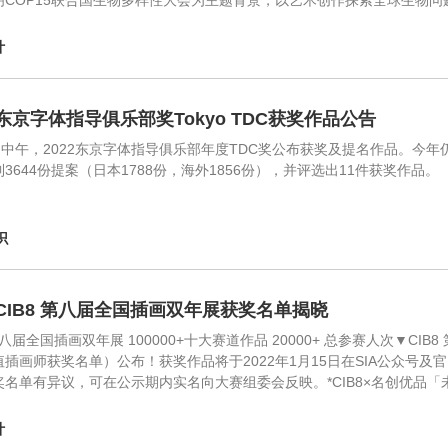
明COP15联合国生物多样性大会为主题背景，以艺术创作探索全球生物
计
2 东京字体指导俱乐部奖Tokyo TDC获奖作品公告
1日中午，2022东京字体指导俱乐部年度TDC奖公布获奖及提名作品。今
3644份提案（日本1788份，海外1856份），并评选出11件获奖作品。
识
1 CIB8 第八届全国插画双年展获奖名单揭晓
 第八届全国插画双年展 100000+十大赛道作品 20000+ 总参赛人次▼
插画师获奖名单）公布！获奖作品将于2022年1月15日在SIA公众号及官网
奖名单有异议，可在公示期内实名向大赛组委会反映。*CIB8×名创优品
计