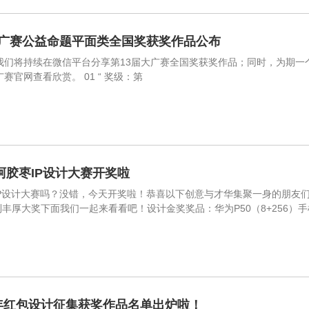
大广赛公益命题平面类全国奖获奖作品公布
我们将持续在微信平台分享第13届大广赛全国奖获奖作品；同时，为期一
赛官网查看欣赏。 01 “ 奖级：第
阿胶枣IP设计大赛开奖啦
P设计大赛吗？没错，今天开奖啦！恭喜以下创意与才华集聚一身的朋友们
厚大奖下面我们一起来看看吧！设计金奖奖品：华为P50（8+256）手机一部(
年红包设计征集获奖作品名单出炉啦！