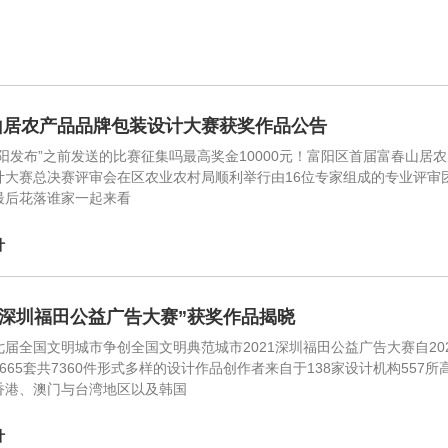
山居农产品品牌包装设计大赛获奖作品公告
富阳发布”之前发送的比赛征集吗最高奖金10000元！富阳区首届富春山
计大赛总决赛评审会在区农业农村局顺利举行由16位专家组成的专业评审团对
最后花落谁家一起来看
计
21深圳福田公益广告大赛”获奖作品揭晓
七届全国文明城市争创全国文明典范城市2021深圳福田公益广告大赛自20
665套共7360件形式多样的设计作品创作者来自于138家设计机构557
香港、澳门与台湾地区以及韩国
计