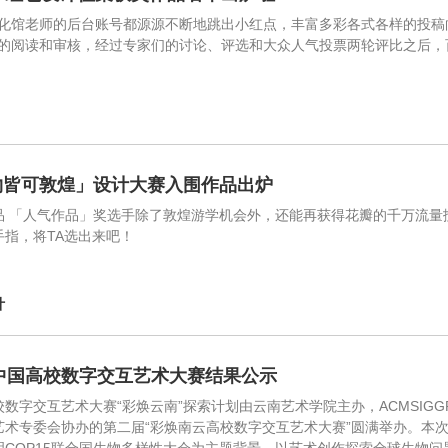
化馆老师的后台账号都源源不断地跳出小红点，丰富多彩各式各样的投稿
的阅读和审核，经过专家们的讨论、评选和大众人气投票两轮评比之后，
物皆可敦煌」设计大赛入围作品出炉
品 「人气作品」奖选手除了敦煌游学机会外，还能再获得花瓣的千万流量扶
手指，将TA选出来吧！
计
1中国高校数字交互艺术大赛结果公示
校数字交互艺术大赛“彩焕云南”探索计划由云南艺术学院主办，ACMSIG
艺术专委会协办的第二届“彩焕南云高校数字交互艺术大赛”圆满举办。本次