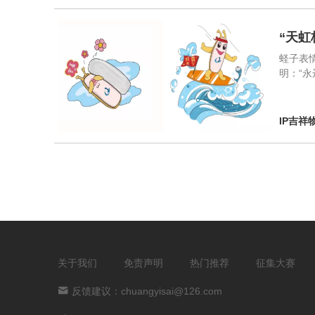
“天
蛏子表情
明：“永
IP吉祥
关于我们
免责声明
热门推荐
征集大赛
反馈建议：chuangyisai@126.com