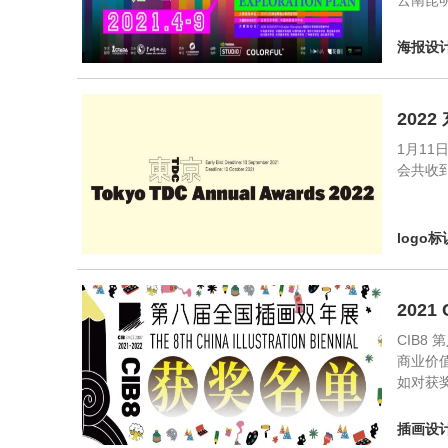
云南昆
海报设
202
1月1
会共收到
logo标
202
CIB8
商业价值
如对获
插画设