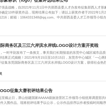
形象标识（logo）征集评选结果公布
强县战略，自2021年11月1日中共郧西县委人才办发布征集郧西人才形象
终确定10件获奖作品，现将结果公布如下：请以上获奖作者于2022年1
231216；邮箱：1064331348@qq.com。中共郧西县委人才工作领导
国际商务区及三江六岸滨水岸线LOGO设计方案开奖啦
前，一时半刻发布了一条推文，事关我们长期报道的东莞中心城区城市品质
赛结果正式揭晓！2021年9月15日至10月15日，东莞市中心城区「一
开征集东莞国际商务区及三江六岸滨水岸线LOGO设计方案，获得社会热
识
LOGO征集大赛初评结果公告
起至截止日，莽山创建国家AAAAA级旅游景区工作领导小组统筹调度部共
件入围作品。现将初评结果予以公示，公示作品排序以作者投稿时间顺序排序，