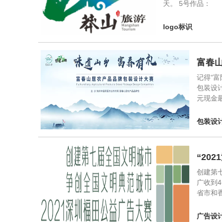
天。 5号作品：
logo标识
富春
记得“
包装设
元现金
包装设
“20
创建第
广收到4
省市和
广告设