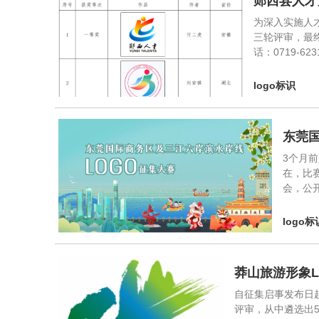
郧西县人才
为深入实施人才
三轮评审，最
话：0719-6
logo标识
东莞
3个月
在，比
会，公
logo标
莽山旅游形象
自征集启事发布日
评审，从中遴选出5