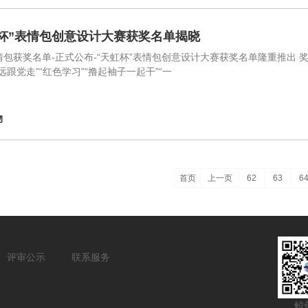
虹杯”表情包创意设计大赛获奖名单揭晓
包获奖名单-正式公布-“天虹杯”表情包创意设计大赛获奖名单隆重推出 奖品：小米
远跟党走”“红色学习”“撸起袖子一起干”“一
物
首页
上一页
62
63
6
评审公示
联系服务
鲸