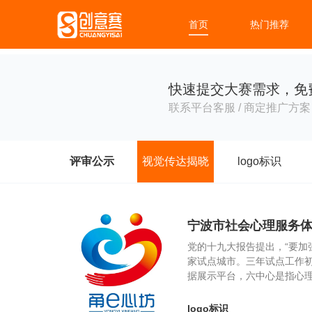
首页
热门推荐
快速提交大赛需求，免
联系平台客服 / 商定推广方案 
评审公示
视觉传达揭晓
logo标识
宁波市社会心理服务体
党的十九大报告提出，“要加
家试点城市。三年试点工作初
据展示平台，六中心是指心
logo标识