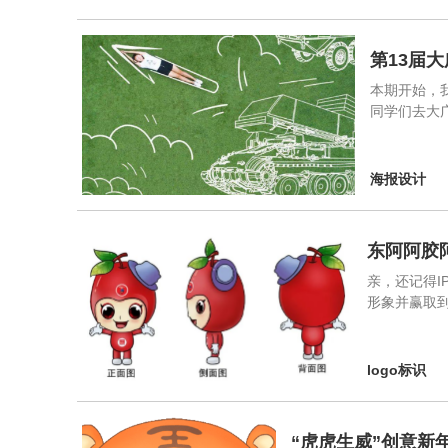
第13届
本期开始，
同学们去大广
海报设计
东阿阿胶
亲，还记得I
形象并赢取到丰
logo标识
“虎虎生威”创意新