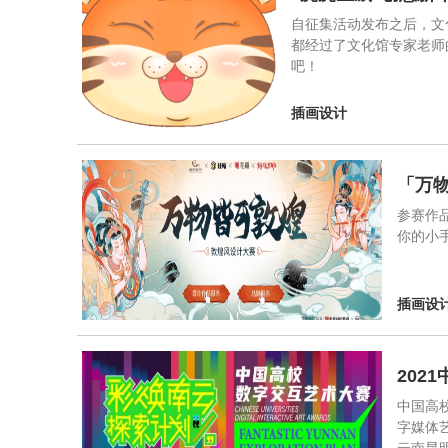
自征集活动发布之后，文
都经过了文化馆专家老师
吧！
插画设计
「万
参赛作
你的小
插画设
202
中国高
字媒体