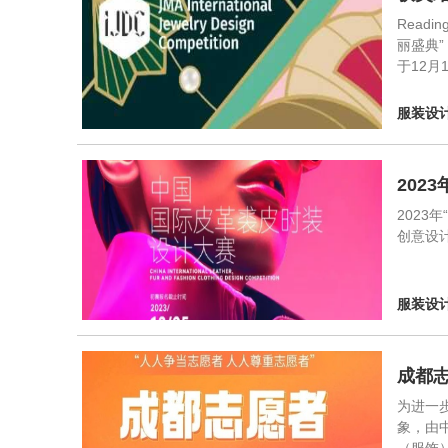
Read
丽盛典
于12
服装设
202
2023
创意设
服装设
成都
为进一
象，由