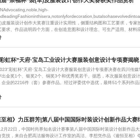
届“崇福杯”裘(革)皮服装设计创作大奖赛获奖作品赏析
Advocating,noble,high-
dleadingFashioninthisera,notonlyfordecoration,butalsohasevolved
(革)皮服装设计创作大奖赛注重设计实用性，侧重结构图和工艺要求，专
艺要求、作品说明四个方面，在创造意图和设计理念、可生产适用、材料
计
3“彩虹杯”天府·宝岛工业设计大赛服装创意设计专项赛揭晓
2023“彩虹杯”天府·宝岛工业设计大赛服装创意设计专项赛决赛在四川
评出金奖1个、银奖2个、铜奖3个和优秀奖若干。据悉，本次服装创意设
、企业的2216件（套）参赛作品。经过评委优中选优，最终51个系列作
计
恒至相》力压群芳|第八届中国国际时装设计创新作品大赛
3年12月22日，中国时尚界知名设计赛事第八届中国国际时装设计创新作品
台竞技，来自合肥高洁服饰设计工作室的高洁、李想凭作品《逾恒至相》