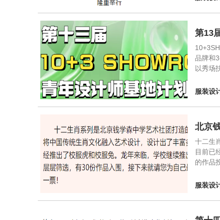
第13
10+
品牌和
以秀场
服装设
北京
十二生
目前已
的作品
服装设