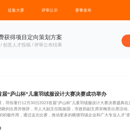
征集大赛
评审公示
赛事发布
费获得项目定向策划方案
/ 创意人才投稿 / 评审公布结果
3首届“庐山杯”儿童羽绒服设计大赛决赛成功举办
耀，羽你童行12月30日2023首届“庐山杯”儿童羽绒服设计大赛决赛盛
易晓剑出席并致辞，市人大副主任陈振国，市政协副主席宋梅音出席活动。
”的积极作用，通过这次比赛，推动更多的横塘羽绒企业和广大专业人才“
计