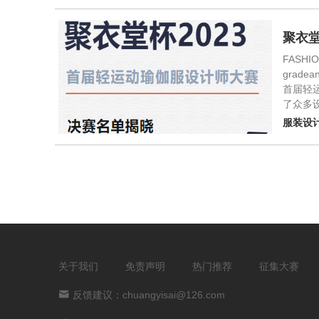
聚衣堂
FASHION
gradean
首届轻
了众多
服装设
关于我们
免责声明
热门推荐
征集大赛
反馈建议：chuangyisai@126.com