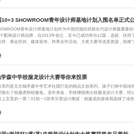
届10+3 SHOWROOM青年设计师基地计划入围名单正式
3SHOWROOM青年设计师基地计划作为中国挖掘扶持新生代设计师最重要
3个配饰设计师品牌，自2013年创立，至今已成功举办12届，选拔、扶持
扶持、展会扶持、媒体宣传、跨界合作活动、大奖大赛等优质资源，助推“1
计
钱学森中学校服龙设计大赛等你来投票
肖系列是北京钱学森中学艺术社团打造的精品文创系列。孩子们将中国传
经推出了校服虎和校服兔。龙年来临，学校继续推出校服龙设计大赛，经过
投上宝贵的一票！01初一1班李乐萱设计阐述：校服龙的身体我选择了绿
计