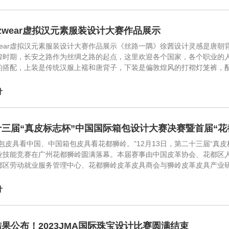
wzwear虚拟汉元素服装设计大赛作品展示
wzwear虚拟汉元素服装设计大赛作品展示《丝路一隅》徐茜设计灵感是
煌时期，长安之路作为丝绸之路的起点，这里欢迎各个国家，各个职业的
的搭配，上装是传统汉服上襦和唐背子，下装是偏敦煌风的打褶灯笼裤，
计
十三届“真皮标志杯”中国国际箱包设计大赛决赛暨首届“
箱包皮具看中国、中国箱包皮具看花都狮岭。”12月13日，第二十三届“真
业技能竞赛在广州花都狮岭圆满落幕。本届赛事由中国皮革协会、花都区
都区劳动就业服务管理中心、花都狮岭皮革皮具商会与狮岭皮革皮具产业
计
果公布！2023JMA国际珠宝设计比赛圆满结束