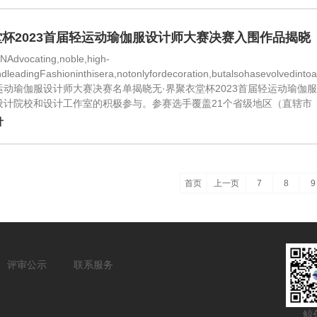
杯2023首届轻运动瑜伽服设计师大赛决赛入围作品揭晓
Advocating,noble,high-
dleadingFashioninthisera,notonlyfordecoration,butalsohasevolvedi
运动瑜伽服设计师大赛决赛名单揭晓无·界聚衣堂杯2023首届轻运动瑜伽
设计院校和设计工作室的积极参与。参赛选手覆盖21个省级地区（直辖市
计
首页
上一页
7
8
9
评审公示
联系服务
鲸