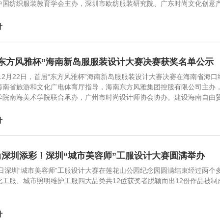
中国纺织服装教育学会主办，深圳市欧纺服装研究院、广东时尚文化创意产
计
“东方风雅杯”海南新岛服服装设计大赛决赛获奖名单公示
3年12月22日，首届“东方风雅杯”海南新岛服服装设计大赛决赛在海南省
海南省旅游和文化广电体育厅指导，海南东方风雅集团控股有限公司主办
学院南海美术学院联合承办，广州市时尚设计师协会协办。建设海南自由
计
尚深圳添彩！深圳“城市美容师”工服设计大赛圆满举办
20日深圳“城市美容师”工服设计大赛在莲花山公园纪念园圆满结束经过两
化工服、城市照明维护工服四大品类共12位获奖者脱颖而出12份作品被制
计