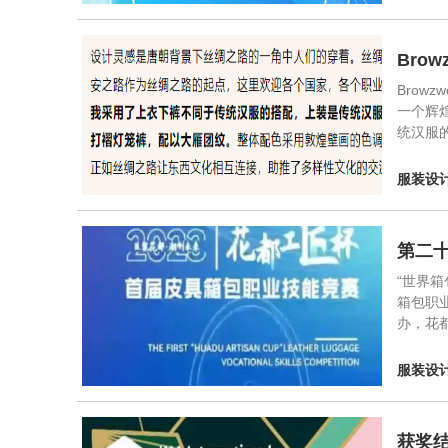
Bro
Bro
一个辉
统汉服
服装设
第二
“世界
箱包职
办，花
服装设
获奖结