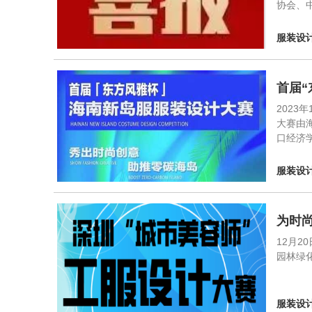
协会、
服装设
首届
202
大赛由
口经济
服装设
为时
12月
园林绿
服装设