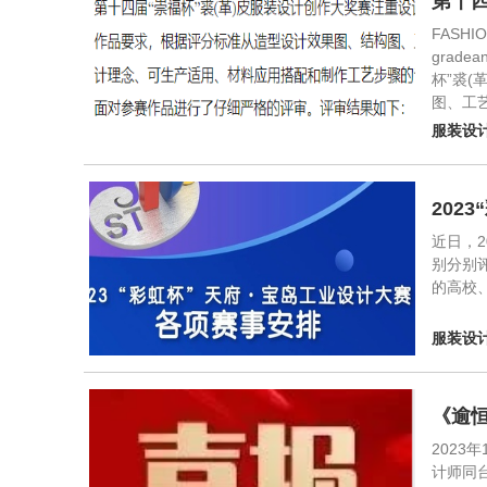
第十四
FASHION
gradean
杯”裘
图、工
服装设
202
近日，
别分别
的高校
服装设
《逾
202
计师同